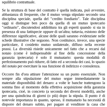
squilibrio contrattuale.
Se la struttura di base del contratto è quella indicata, può avvenire,
abbastanza di frequente, che il mutuo venga stipulato secondo una
disciplina speciale, quella del "credito fondiario". Tale disciplina
oggi si distingue ben poco da quella di un mutuo ipotecario
"ordinario", discutendosi addirittura tra gli esperti quando si sia in
presenza di una fattispecie oppure di un'altra; tuttavia, esistono delle
differenze significative, alcune delle quali saranno evidenziate nelle
schede illustrative che seguono. Non costituisce, invece, una specie
particolare, il cosidetto mutuo unilaterale, diffuso nella recente
prassi. La diversità risiede unicamente nel fatto che a recarsi dal
notaio (come è indispensabile al fine della concessione della
garanzia ipotecaria) è solo il mutuatario: questa modalità di
perfezionamento può ridurre, di fatto ed a seconda dei casi, lo spazio
del notaio per esercitare la sua funzione di indirizzo e consulenza.
Occorre fin d'ora attirare l'attenzione su un punto essenziale. Non
sempre alla stipulazione del mutuo segue immediatamente la
materiale disponibilità del denaro: a volte le banche trattengono la
somma fino al momento della effettiva acquisizione della garanzia
ipotecaria, cioè, in concreto (a seconda dei diversi modelli), anche
per una quindicina di giorni (o più) dopo la stipula. Il punto è di
notevole importanza in quanto, spesso, il mutuatario ha necessità di
disporre del denaro subito, per pagare al venditore la casa che