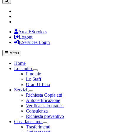
Area EServices
Logout
EServices Login
Menu
Home
Lo studio
Visualizza menù di secondo livello
Il notaio
Lo Staff
Orari Ufficio
Servizi
Visualizza menù di secondo livello
Richiesta Copia atti
Autocertificazione
Verifica stato pratica
Consulenza
Richiesta preventivo
Cosa facciamo
Visualizza menù di secondo livello
Trasferimenti