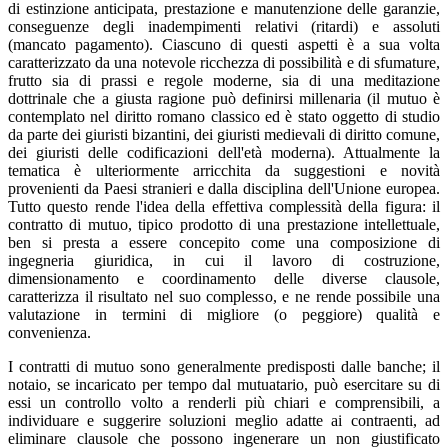
di estinzione anticipata, prestazione e manutenzione delle garanzie,
conseguenze degli inadempimenti relativi (ritardi) e assoluti
(mancato pagamento). Ciascuno di questi aspetti è a sua volta
caratterizzato da una notevole ricchezza di possibilità e di sfumature,
frutto sia di prassi e regole moderne, sia di una meditazione
dottrinale che a giusta ragione può definirsi millenaria (il mutuo è
contemplato nel diritto romano classico ed è stato oggetto di studio
da parte dei giuristi bizantini, dei giuristi medievali di diritto comune,
dei giuristi delle codificazioni dell'età moderna). Attualmente la
tematica è ulteriormente arricchita da suggestioni e novità
provenienti da Paesi stranieri e dalla disciplina dell'Unione europea.
Tutto questo rende l'idea della effettiva complessità della figura: il
contratto di mutuo, tipico prodotto di una prestazione intellettuale,
ben si presta a essere concepito come una composizione di
ingegneria giuridica, in cui il lavoro di costruzione,
dimensionamento e coordinamento delle diverse clausole,
caratterizza il risultato nel suo complesso, e ne rende possibile una
valutazione in termini di migliore (o peggiore) qualità e
convenienza.
I contratti di mutuo sono generalmente predisposti dalle banche; il
notaio, se incaricato per tempo dal mutuatario, può esercitare su di
essi un controllo volto a renderli più chiari e comprensibili, a
individuare e suggerire soluzioni meglio adatte ai contraenti, ad
eliminare clausole che possono ingenerare un non giustificato