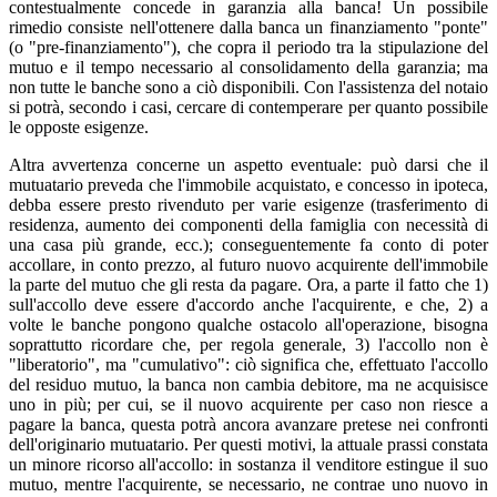
contestualmente concede in garanzia alla banca! Un possibile
rimedio consiste nell'ottenere dalla banca un finanziamento "ponte"
(o "pre-finanziamento"), che copra il periodo tra la stipulazione del
mutuo e il tempo necessario al consolidamento della garanzia; ma
non tutte le banche sono a ciò disponibili. Con l'assistenza del notaio
si potrà, secondo i casi, cercare di contemperare per quanto possibile
le opposte esigenze.
Altra avvertenza concerne un aspetto eventuale: può darsi che il
mutuatario preveda che l'immobile acquistato, e concesso in ipoteca,
debba essere presto rivenduto per varie esigenze (trasferimento di
residenza, aumento dei componenti della famiglia con necessità di
una casa più grande, ecc.); conseguentemente fa conto di poter
accollare, in conto prezzo, al futuro nuovo acquirente dell'immobile
la parte del mutuo che gli resta da pagare. Ora, a parte il fatto che 1)
sull'accollo deve essere d'accordo anche l'acquirente, e che, 2) a
volte le banche pongono qualche ostacolo all'operazione, bisogna
soprattutto ricordare che, per regola generale, 3) l'accollo non è
"liberatorio", ma "cumulativo": ciò significa che, effettuato l'accollo
del residuo mutuo, la banca non cambia debitore, ma ne acquisisce
uno in più; per cui, se il nuovo acquirente per caso non riesce a
pagare la banca, questa potrà ancora avanzare pretese nei confronti
dell'originario mutuatario. Per questi motivi, la attuale prassi constata
un minore ricorso all'accollo: in sostanza il venditore estingue il suo
mutuo, mentre l'acquirente, se necessario, ne contrae uno nuovo in