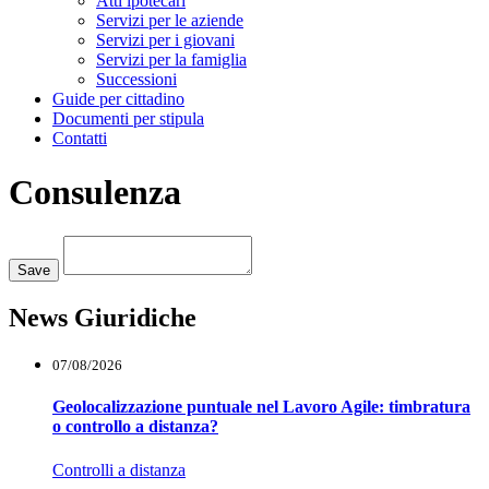
Atti ipotecari
Servizi per le aziende
Servizi per i giovani
Servizi per la famiglia
Successioni
Guide per cittadino
Documenti per stipula
Contatti
Consulenza
Loading...
Save
News Giuridiche
07/08/2026
Geolocalizzazione puntuale nel Lavoro Agile: timbratura
o controllo a distanza?
Controlli a distanza