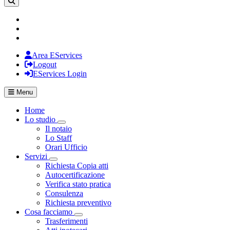
Area EServices
Logout
EServices Login
Menu
Home
Lo studio
Visualizza menù di secondo livello
Il notaio
Lo Staff
Orari Ufficio
Servizi
Visualizza menù di secondo livello
Richiesta Copia atti
Autocertificazione
Verifica stato pratica
Consulenza
Richiesta preventivo
Cosa facciamo
Visualizza menù di secondo livello
Trasferimenti